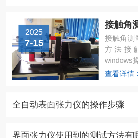
2025
接触角测
7-15
方法接
windo
新颖、操
查看详情 
一目了然
界面上方的.
全自动表面张力仪的操作步骤
界面张力仪使用到的测试方法有